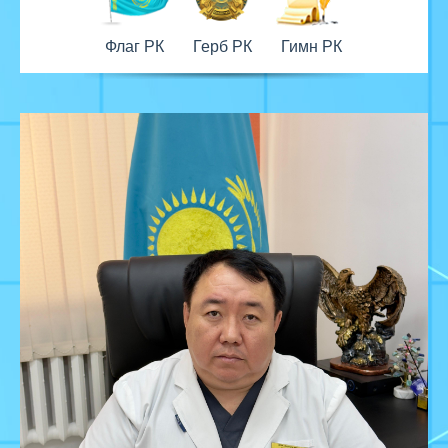
Флаг РК
Герб РК
Гимн РК