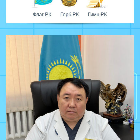
Флаг РК
Герб РК
Гимн РК