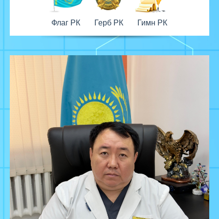
Флаг РК
Герб РК
Гимн РК