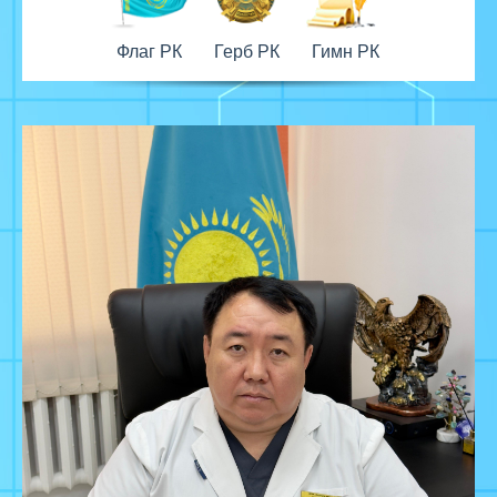
Флаг РК
Герб РК
Гимн РК