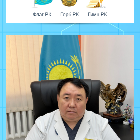
Флаг РК
Герб РК
Гимн РК